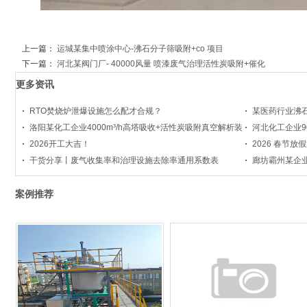
上一篇：
运城某集中喷涂中心-沸石分子筛吸附+co 项目
下一篇：
河北某阀门厂- 40000风量 喷漆废气治理活性炭吸附+催化
更多资讯
RTO焚烧炉泄爆设施怎么配才合规？
某医药行业沸石
洛阳某化工企业4000m³/h高塔吸收+活性炭吸附真空解析装
河北化工企业9
2026开工大吉！
2026 春节放
干货分享丨废气收集率和治理设施去除率通用系数表
廊坊霸州某企业风
案例推荐