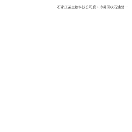
石家庄某生物科技公司膜＋冷凝回收石油醚一体
化装置