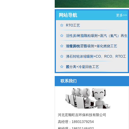
网站导航
更多>>
RTO工艺
活性炭/树脂颗粒吸附+蒸汽（氮气）再生
冷凝回收工艺
活性炭/分子筛吸附+催化燃烧工艺
沸石转轮浓缩吸附+CO、RCO、RTO工
艺
膜分离+冷凝回收工艺
联系我们
河北宏顺旺吉环保科技有限公司
高经理：18931379254
戴经理：18631146402