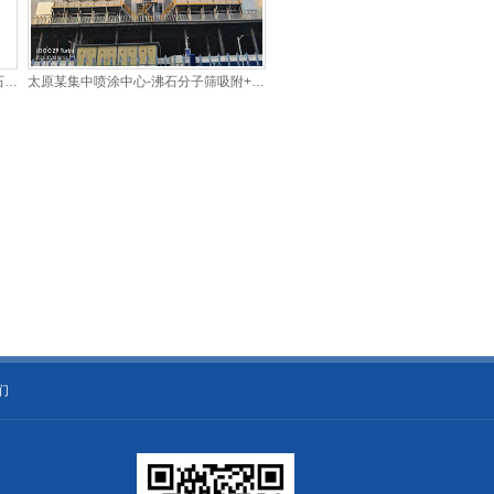
石油
太原某集中喷涂中心-沸石分子筛吸附+co
项目
们