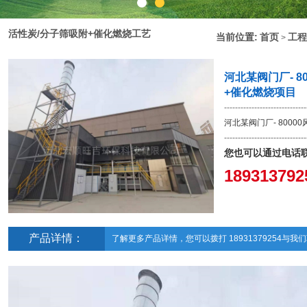
活性炭/分子筛吸附+催化燃烧工艺
当前位置:
首页
工程
>
河北某阀门厂- 8
+催化燃烧项目
------------------------------
河北某阀门厂- 800
------------------------------
您也可以通过电话
1893137
产品详情：
了解更多产品详情，您可以拨打 18931379254
与我们