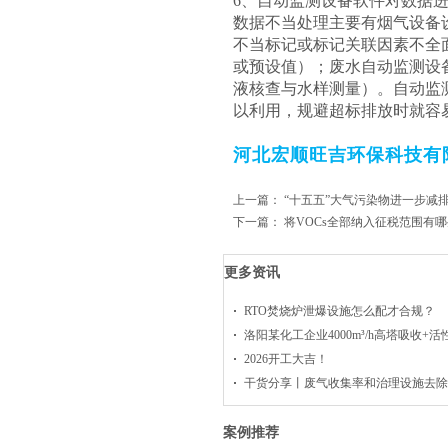
6、自动监测设备软件对数据
数据不当处理主要有烟气设备
不当标记或标记关联因素不全
或预设值）；废水自动监测设
液核查与水样测量）。自动监
以利用，规避超标排放时就容
河北宏顺旺吉环保科技有
上一篇：
“十五五”大气污染物进一步减
下一篇：
将VOCs全部纳入征税范围有
更多资讯
RTO焚烧炉泄爆设施怎么配才合规？
洛阳某化工企业4000m³/h高塔吸收+
2026开工大吉！
干货分享丨废气收集率和治理设施去除
案例推荐