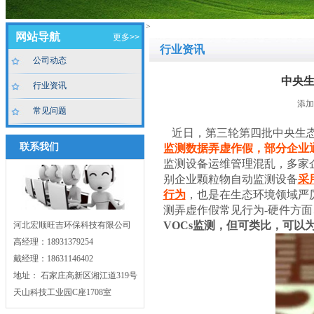
>
网站导航
更多>>
行业资讯
公司动态
中央
行业资讯
添加时
常见问题
近日，第三轮第四批中央生态
联系我们
监测数据弄虚作假，部分企业
监测设备运维管理混乱，多家
别企业颗粒物自动监测设备
采
行为
，也是在生态环境领域严
测弄虚作假常见行为-硬件方面
VOCs监测，但可类比，可以
河北宏顺旺吉环保科技有限公司
高经理：18931379254
戴经理：18631146402
地址： 石家庄高新区湘江道319号
天山科技工业园C座1708室