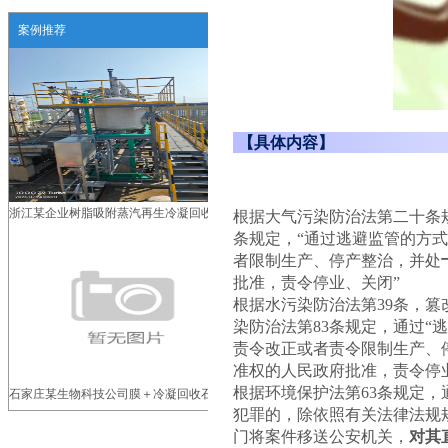
案例推荐
【具体内容】
浙江某企业树脂吸附蒸汽再生冷凝回收装置
根据大气污染防治法第二十条
条规定，“通过逃避监管的方
者限制生产、停产整治，并处
批准，责令停业、关闭”
根据水污染防治法第39条，
染防治法第83条规定，通过
责令改正或者责令限制生产、
准权的人民政府批准，责令停
根据环境保护法第63条规定
石家庄某生物科技公司膜＋冷凝回收石油醚
犯罪的，除依照有关法律法规
一体化装置
门将案件移送公安机关，
对其