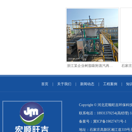
浙江某企业树脂吸附蒸汽再生
石家庄
冷凝回收装置
凝回
首页
|
关于我们
|
新闻动态
|
工程案例
|
知
Copyright © 河北宏顺旺吉环
联系电话：18931379254(高经理) 1
备案号：冀ICP备19027471号-1
地址：石家庄高新区湘江道319号