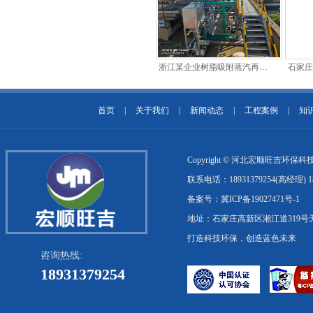
浙江某企业树脂吸附蒸汽再生
石家庄
冷凝回收装置
凝回
首页
|
关于我们
|
新闻动态
|
工程案例
|
知
Copyright © 河北宏顺旺吉环
联系电话：18931379254(高经理) 1
备案号：冀ICP备19027471号-1
地址：石家庄高新区湘江道319号
打造科技环保，创造蓝色未来
咨询热线:
18931379254