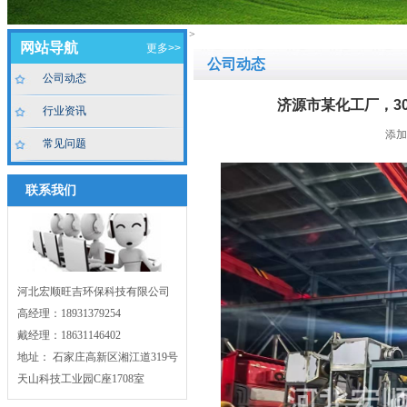
>
网站导航
更多>>
公司动态
公司动态
济源市某化工厂，30
行业资讯
添加时
常见问题
联系我们
河北宏顺旺吉环保科技有限公司
高经理：18931379254
戴经理：18631146402
地址： 石家庄高新区湘江道319号
天山科技工业园C座1708室